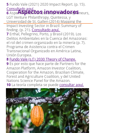
5
Fundo Vale
(2021) 2020
Impact Report. (p. 15).
Consultado aquí.
Aspectos innovadores
6
Aspen Network for Development Entrepreneurs,
LGT Venture Philanthropy, Quintessa, y
Universidad de St. Gallen (2014) Mapping the
Impact Investing Sector in Brazil: Summary of
finding. (p. 21).
Consultado aquí.
7
Erthal, Pellegrino, Porto, y Brasil (2019). Los
Delitos Ambientales en la Cuenca del Amazonas:
el rol del crimen organizado en la minería (p. 7).
Programa de Asistencia contra el Crimen
Transnacional Organizado en América Latina,
Unión Europea.
8
Fundo Vale (s.f.) 2030 Theory of Change.
9
Es por esto que hace parte de Partners for the
Amazon Platform, Amazon Investor Coalition,
Cooperation for the Amazon, Brazilian Climate,
Forest and Agriculture Coalition, y del United
Nations Science Panel for the Amazon.
10
La teoría completa se puede
consultar aquí.