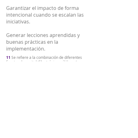
Garantizar el impacto de forma
intencional cuando se escalan las
iniciativas.
Generar lecciones aprendidas y
buenas prácticas en la
implementación.
11
Se refiere a la combinación de diferentes
fuentes de capital (filantrópico, público y/o
privado) con el fin de movilizar mayores recursos
hacia la consecución de los Objetivos de
Desarrollo Sostenible.
12
El foco de Fundo Vale en el norte del país,
donde está la selva amazónica, se diferencia de la
mayoría de las inversiones del ecosistema dado
que estas se han centrado en el sureste del país,
donde hay más desarrollo y urbanismo.
13
Entrevista a Marcia Soares, directora de
Alianzas y Relacionamiento de Fundo Vale; marzo
2022.
14
Fundo Vale
(2021). 2020
Impact Report (p. 16).