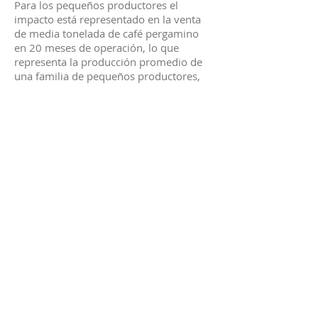
Para los pequeños productores el
impacto está representado en la venta
de media tonelada de café pergamino
en 20 meses de operación, lo que
representa la producción promedio de
una familia de pequeños productores,
así como la creación de 4 empleos
indirectos (2 hombres / 2 mujeres).
Para la cooperativa ese impacto se
refleja en la venta promedio de 27 kilos
de café pergamino, con un precio 1,8
veces más alto del de venta pactado y 4
empleos indirectos creados (3 hombres
/ 1 mujer).
Todos los insumos y productos de
Caravana provienen de micro y
pequeñas empresas mexicanas. Además
se crearon 7 empleos directos en Único
Valerica (3 hombres / 4 mujeres) y 11
empleos indirectos (6 hombres / 5
mujeres), y otros 29 empleos indirectos