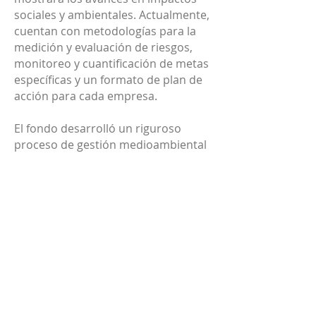
sociales y ambientales. Actualmente,
cuentan con metodologías para la
medición y evaluación de riesgos,
monitoreo y cuantificación de metas
específicas y un formato de plan de
acción para cada empresa.
El fondo desarrolló un riguroso
proceso de gestión medioambiental
y social que guía el equipo de
inversión y a los responsables del
impacto durante la debida diligencia
y la gestión y el seguimiento de las
inversiones. Para cada una de las
empresas establece un plan de
acción que define las áreas de
enfoque para la cooperación con la
empresa, además de supervisar y
documentar un conjunto