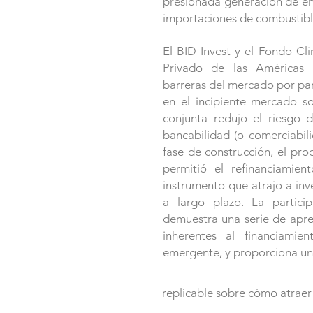
presionada generación de ene
importaciones de combustible
El BID Invest y el Fondo Cl
Privado de las Américas (
barreras del mercado por part
en el incipiente mercado so
conjunta redujo el riesgo 
bancabilidad (o comerciabil
fase de construcción, el pr
permitió el refinanciamie
instrumento que atrajo a inv
a largo plazo. La partici
demuestra una serie de apren
inherentes al financiami
emergente, y proporciona u
replicable sobre cómo atraer 