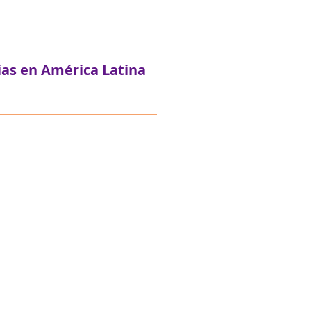
ias en América Latina
olar en Uruguay
Caso de estudio