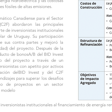
rgía hidroeléctrica y las costosas
s fósiles de altas emisiones.
imático Canadiense para el Sector
C2F) abordaron las principales
e de inversionistas institucionales
lar de Uruguay. Su participación
de sus contra partes y mejoró la
idad) del proyecto. Después de la
oducto de bonosA/B del BID Invest
nto del proyecto a través de un
ersionistas con apetito por activos
pación delBID Invest y del C2F
dizajes para superar los desafíos
ento de proyectos en un sector
n modelo
inversionistas institucionales al financiamiento de energía r