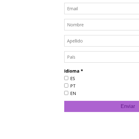
recibir el
to
y los
s!