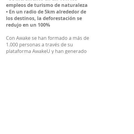
empleos de turismo de naturaleza
• En un radio de 5km alrededor de
los destinos, la deforestación se
redujo en un 100%
Con Awake se han formado a más de
1.000 personas a través de su
plataforma AwakeU y han generado
ingresos directos por más de 6.000
millones de pesos a sus anfitriones.
Finalmente, los anfitriones están
conservando más de 100.000
hectáreas.
"
Una de las principales causas de la
pérdida de biodiversidad es que las
comunidades locales, en muchos
casos, no tienen otra opción de vida
que dañar los ecosistemas y la
biodiversidad para ganarse la vida
"
.