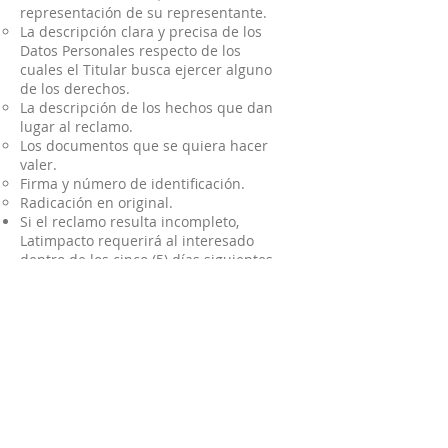
representación de su representante.
La descripción clara y precisa de los
Datos Personales respecto de los
cuales el Titular busca ejercer alguno
de los derechos.
La descripción de los hechos que dan
lugar al reclamo.
Los documentos que se quiera hacer
valer.
Firma y número de identificación.
Radicación en original.
Si el reclamo resulta incompleto,
Latimpacto requerirá al interesado
dentro de los cinco (5) días siguientes
a la recepción del reclamo para que
subsane las fallas. Transcurridos dos
(2) meses desde la fecha del
requerimiento, sin que el solicitante
presente la información requerida, se
entenderá que ha desistido del
reclamo.
Si el área que recibe el reclamo no es
competente para resolverlo, dará