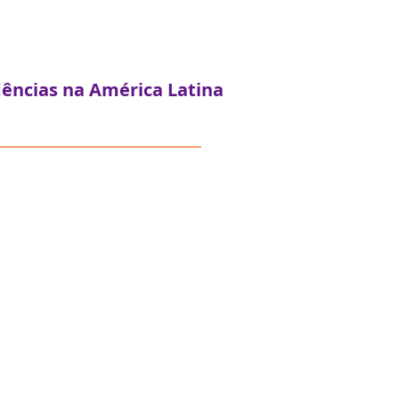
dências na América Latina
Lab Habitação
s de impacto em habitação