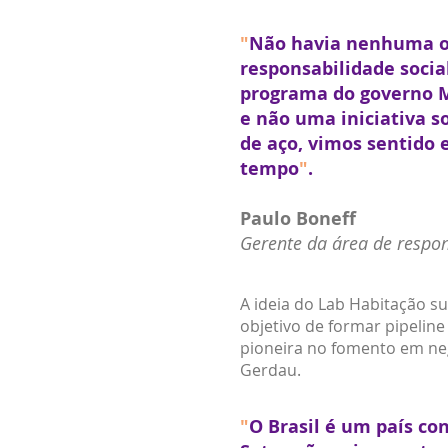
"
Não havia nenhuma ou
responsabilidade socia
programa do governo M
e não uma iniciativa s
de aço, vimos sentido 
tempo
"
.
Paulo Boneff
Gerente da área de respon
A ideia do Lab Habitação s
objetivo de formar pipelin
pioneira no fomento em negó
Gerdau.
"
O Brasil é um país co