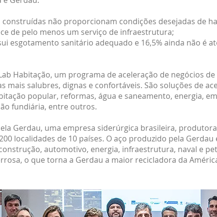
a e Gerdau:
á construídas não proporcionam condições desejadas de ha
ce de pelo menos um serviço de infraestrutura;
ui esgotamento sanitário adequado e 16,5% ainda não é at
o Lab Habitação, um programa de aceleração de negócios d
 mais salubres, dignas e confortáveis. São soluções de ace
itação popular, reformas, água e saneamento, energia, em
ção fundiária, entre outros.
pela Gerdau, uma empresa siderúrgica brasileira, produtora
00 localidades de 10 países. O aço produzido pela Gerdau 
construção, automotivo, energia, infraestrutura, naval e pet
rrosa, o que torna a Gerdau a maior recicladora da Améric