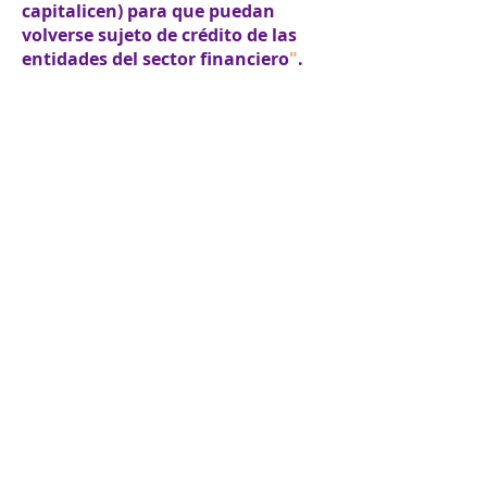
capitalicen) para que puedan
volverse sujeto de crédito de las
entidades del sector financiero
"
.
José Andrés Díaz
Director ejecutivo de IC Fundación.
Resultados
La medición de resultados tiene dos
frentes; la medición de los procesos de
fortalecimiento y la del impacto de los
procesos de financiación. En el primer
caso, se hace seguimiento a la
efectividad en la transferencia de
herramientas de gestión administrativa,
al cambio en la Medición de
Capacidades Empresariales (MCE) y a
cambios cualitativos que se generan en
la asociación durante la implementación