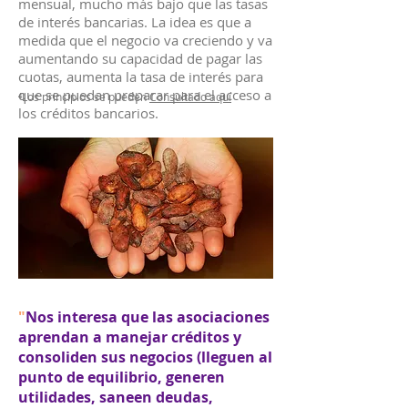
mensual, mucho más bajo que las tasas
de interés bancarias. La idea es que a
medida que el negocio va creciendo y va
aumentando su capacidad de pagar las
cuotas, aumenta la tasa de interés para
que se puedan preparar para el acceso a
⁴Los principios se pueden
Consultado aquí
los créditos bancarios.
"
Nos interesa que las asociaciones
aprendan a manejar créditos y
consoliden sus negocios (lleguen al
punto de equilibrio, generen
utilidades, saneen deudas,