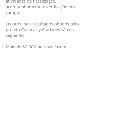
atividades de fiscalização,
acompanhamento e verificação em
campo.
Os principais resultados obtidos pelo
projeto Cuencas y Ciudades são os
seguintes:
Mais de 62.000 pessoas fazem
contribuições mensais para a
preservação da Serra de Zapalinamé, no
estado de Coahuila³;
Três parceiros locais foram integrados
aos conselhos de administração de três
operadores hídricos;
Três leis foram modificadas no estado
de Colima no tocante a instrumentos de
compensação pela prestação de serviços
ambientais hídricos;
Uma estação de tratamento de água
potável foi construída para
comunidades marginalizadas no estado
da Baixa Califórnia Sur, juntamente com