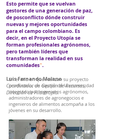
Esto permite que se vuelvan
gestores de una generación de paz,
de posconflicto dónde construir
nuevas y mejores oportunidades
para el campo colombiano. Es
decir, en el Proyecto Utopía se
forman profesionales agrónomos,
pero también líderes que
transforman la realidad en sus
comunidades
"
.
Luis Fernando Molano
En el año en que realizan su proyecto
Coordinador de Gestión de Recursos,
productivo, un equipo de la universidad
integrado por ingenieros agrónomos,
Dirección de Filantropía.
administradores de agronegocios e
ingenieros de alimentos acompaña a los
jóvenes en su desarrollo.