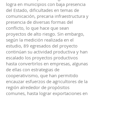
logra en municipios con baja presencia
del Estado, dificultades en temas de
comunicación, precaria infraestructura y
presencia de diversas formas del
conflicto, lo que hace que sean
proyectos de alto riesgo. Sin embargo,
según la medición realizada en el
estudio, 89 egresados del proyecto
continúan su actividad productiva y han
escalado los proyectos productivos
hasta convertirlos en empresas, algunas
de ellas con estrategias de
cooperativismo, que han permitido
encauzar esfuerzos de agricultores de la
región alrededor de propósitos
comunes, hasta lograr exportaciones en
algunos casos.
⁶Flechas, David, Molano, Milton (2019), Medición
del impacto del proyecto Utopía en la vida de los
egresados del programa de Ingeniería
Agronómica
de la Universidad de La Salle. Informe final. Libros
en acceso abierto. Universidad de La