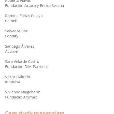
Roberto Navas
Fundación Arturo y Enrica Sesana
Romina Farías Pelayo
Cemefi
Salvador Paz
Fondify
Santiago Álvarez
Acumen
Sara Velarde Castro
Fundación DIM Parrense
Víctor Galindo
Innpulsa
Vivianne Naigeborin
Fundação Arymax
Case study preparation